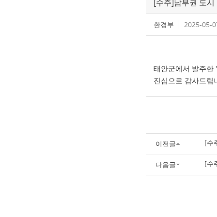
[수주]남부권 도
환경부
2025-05-0
태안군에서 발주한 
진심으로 감사드립
[수
이전글
[수
다음글