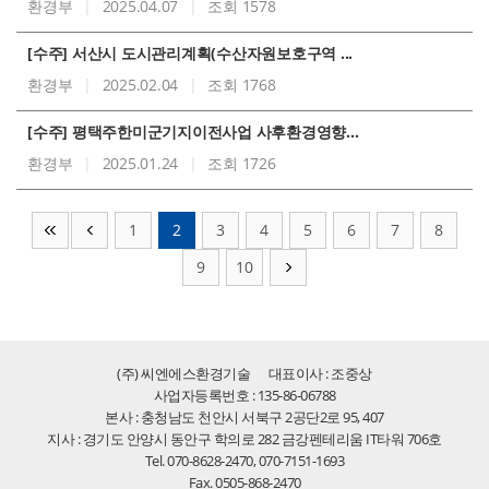
환경부
|
2025.04.07
|
조회 1578
[수주] 서산시 도시관리계획(수산자원보호구역 ...
환경부
|
2025.02.04
|
조회 1768
[수주] 평택주한미군기지이전사업 사후환경영향...
환경부
|
2025.01.24
|
조회 1726
1
2
3
4
5
6
7
8
9
10
(주) 씨엔에스환경기술
대표이사 : 조중상
사업자등록번호 : 135-86-06788
본사 : 충청남도 천안시 서북구 2공단2로 95, 407
지사 : 경기도 안양시 동안구 학의로 282 금강펜테리움 IT타워 706호
Tel. 070-8628-2470, 070-7151-1693
Fax. 0505-868-2470