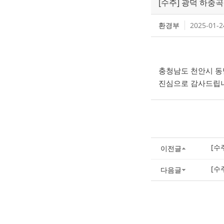
[수주] 광덕 하중
환경부
2025-01-2
충청남도 천안시 동
진심으로 감사드립
[수
이전글
[수
다음글