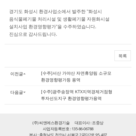
경기도 화성시 환경사업소에서 발주한 "화성시
음식물폐기물 처리시설 및 생활폐기물 자원화시설
설치사업 환경영향평가"을 수주하였습니다.
진심으로 감사드립니다.
목록
[수주]서산 가야산 자연휴양림 소규모
이전글
환경영향평가등 용역
[수주]광주송정역 KTX지역경제거점형
다음글
투자선도지구 환경영향평가용역
(주) 씨엔에스환경기술
대표이사 : 조중상
사업자등록번호 : 135-86-06788
본사 : 충청남도 천안시 서북구 2공단2로 95, 407