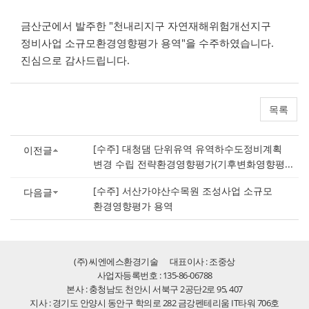
금산군에서 발주한 "천내리지구 자연재해위험개선지구
정비사업 소규모환경영향평가 용역"을 수주하였습니다.
진심으로 감사드립니다.
목록
[수주] 대청댐 단위유역 유역하수도정비계획
이전글
변경 수립 전략환경영향평가(기후변화영향평...
[수주] 서산가야산수목원 조성사업 소규모
다음글
환경영향평가 용역
(주) 씨엔에스환경기술
대표이사 : 조중상
사업자등록번호 : 135-86-06788
본사 : 충청남도 천안시 서북구 2공단2로 95, 407
지사 : 경기도 안양시 동안구 학의로 282 금강펜테리움 IT타워 706호