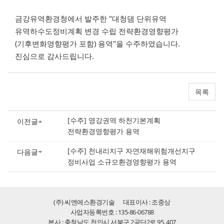
금강유역환경청에서 발주한 "대청댐 단위유역
유역하수도정비계획 변경 수립 전략환경영향평가
(기후변화영향평가 포함) 용역"을 수주하였습니다.
진심으로 감사드립니다.
목록
[수주] 영강권역 하천기본계획
이전글
전략환경영향평가 용역
[수주] 천내리지구 자연재해위험개선지구
다음글
정비사업 소규모환경영향평가 용역
(주) 씨엔에스환경기술
대표이사 : 조중상
사업자등록번호 : 135-86-06788
본사 : 충청남도 천안시 서북구 2공단2로 95, 407